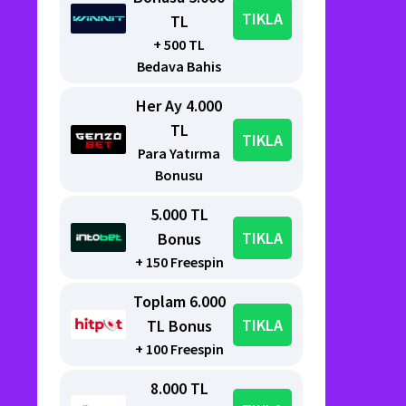
TIKLA
TL
+ 500 TL
Bedava Bahis
Her Ay 4.000
TL
TIKLA
Para Yatırma
Bonusu
5.000 TL
TIKLA
Bonus
+ 150 Freespin
Toplam 6.000
TIKLA
TL Bonus
+ 100 Freespin
8.000 TL