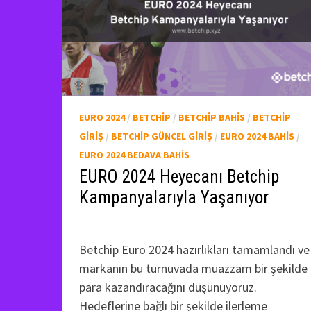
EURO 2024
/
BETCHIP
/
BETCHIP BAHIS
/
BETCHIP
GIRIŞ
/
BETCHIP GÜNCEL GIRIŞ
/
EURO 2024 BAHIS
/
EURO 2024 BEDAVA BAHIS
EURO 2024 Heyecanı Betchip
Kampanyalarıyla Yaşanıyor
by
coin bahis
26 Haziran 2024
Betchip Euro 2024 hazırlıkları tamamlandı ve
markanın bu turnuvada muazzam bir şekilde
para kazandıracağını düşünüyoruz.
Hedeflerine bağlı bir şekilde ilerleme