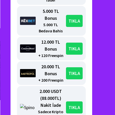
İade!
5.000 TL
Bonus
TIKLA
5.000 TL
Bedava Bahis
12.000 TL
TIKLA
Bonus
+ 120 Freespin
20.000 TL
TIKLA
Bonus
+ 200 Freespin
2.000 USDT
(88.000TL)
Nakit İade
TIKLA
Sadece Kripto