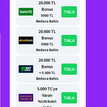
20.000 TL
Bonus
TIKLA
5000 TL
Bedava Bahis
20.000 TL
Bonus
TIKLA
3000 TL
Bedava Bahis
20.000 TL
Bonus
TIKLA
+ 5.000 TL
Bedava Bahis
5.000 TL'ye
Varan
TIKLA
%100 Nakit