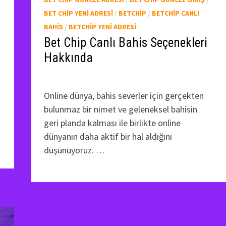
BET CHIP YENI ADRESI
/
BETCHIP
/
BETCHIP CANLI
BAHIS
/
BETCHIP YENI ADRESI
Bet Chip Canlı Bahis Seçenekleri
Hakkında
by
coin bahis
19 Aralık 2023
Online dünya, bahis severler için gerçekten
bulunmaz bir nimet ve geleneksel bahisin
geri planda kalması ile birlikte online
dünyanın daha aktif bir hal aldığını
düşünüyoruz. …