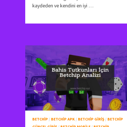
kaydeden ve kendini en iyi …
BETCHIP
/
BETCHIP APK
/
BETCHIP GIRIŞ
/
BETCHIP
GÜNCEL GIRIŞ
/
BETCHIP MOBILE
/
BETCHIP