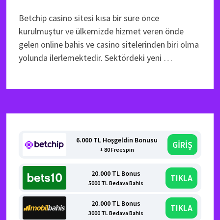
Betchip casino sitesi kısa bir süre önce
kurulmuştur ve ülkemizde hizmet veren önde
gelen online bahis ve casino sitelerinden biri olma
yolunda ilerlemektedir. Sektördeki yeni …
6.000 TL Hoşgeldin Bonusu
GİRİŞ
+ 80 Freespin
20.000 TL Bonus
TIKLA
5000 TL Bedava Bahis
20.000 TL Bonus
TIKLA
3000 TL Bedava Bahis