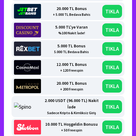
20.000 TL Bonus
TIKLA
+ 5.000 TL Bedava Bahis
5.000 TL'ye Varan
TIKLA
%100 Nakit İade!
5.000 TL Bonus
TIKLA
5.000 TL Bedava Bahis
12.000 TL Bonus
TIKLA
+ 120 Freespin
20.000 TL Bonus
TIKLA
+ 200 Freespin
2.000 USDT (96.000 TL) Nakit
TIKLA
İade
Sadece Kripto & Kimliksiz Giriş
10.000 TL Hoşgeldin Bonusu
TIKLA
+ 50 Freespin