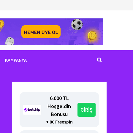
KAMPANYA
6.000 TL
Hoşgeldin
GİRİŞ
Bonusu
+ 80 Freespin