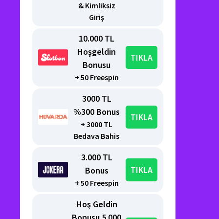
& Kimliksiz
Giriş
10.000 TL
Hoşgeldin
TIKLA
Bonusu
+ 50 Freespin
3000 TL
%300 Bonus
TIKLA
+ 3000 TL
Bedava Bahis
3.000 TL
TIKLA
Bonus
+ 50 Freespin
Hoş Geldin
Bonusu 5.000