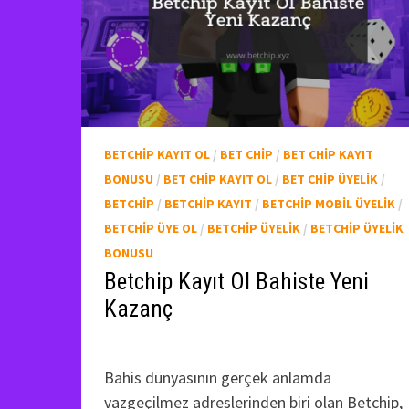
BETCHIP KAYIT OL
/
BET CHIP
/
BET CHIP KAYIT
BONUSU
/
BET CHIP KAYIT OL
/
BET CHIP ÜYELIK
/
BETCHIP
/
BETCHIP KAYIT
/
BETCHIP MOBIL ÜYELIK
/
BETCHIP ÜYE OL
/
BETCHIP ÜYELIK
/
BETCHIP ÜYELIK
BONUSU
Betchip Kayıt Ol Bahiste Yeni
Kazanç
by
coin bahis
19 Aralık 2023
Bahis dünyasının gerçek anlamda
vazgeçilmez adreslerinden biri olan Betchip,