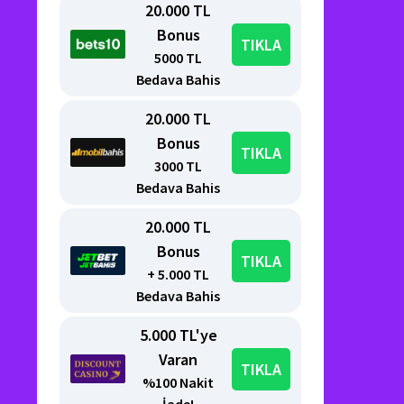
20.000 TL
Bonus
TIKLA
5000 TL
Bedava Bahis
20.000 TL
Bonus
TIKLA
3000 TL
Bedava Bahis
20.000 TL
Bonus
TIKLA
+ 5.000 TL
Bedava Bahis
5.000 TL'ye
Varan
TIKLA
%100 Nakit