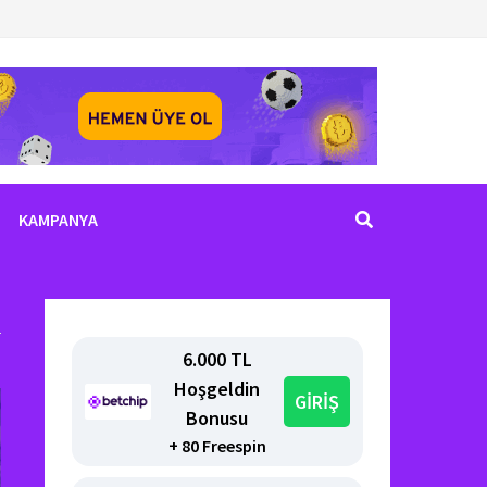
KAMPANYA
6.000 TL
Hoşgeldin
GİRİŞ
Bonusu
+ 80 Freespin