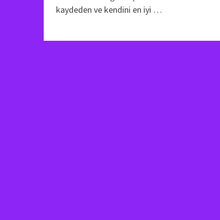
kaydeden ve kendini en iyi …