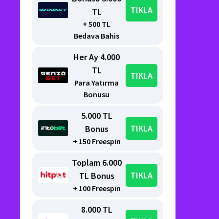
TIKLA
TL
+ 500 TL
Bedava Bahis
Her Ay 4.000
TL
TIKLA
Para Yatırma
Bonusu
5.000 TL
TIKLA
Bonus
+ 150 Freespin
Toplam 6.000
TIKLA
TL Bonus
+ 100 Freespin
8.000 TL