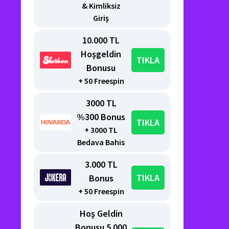
& Kimliksiz
Giriş
10.000 TL
Hoşgeldin
TIKLA
Bonusu
+ 50 Freespin
3000 TL
%300 Bonus
TIKLA
+ 3000 TL
Bedava Bahis
3.000 TL
TIKLA
Bonus
+ 50 Freespin
Hoş Geldin
Bonusu 5.000