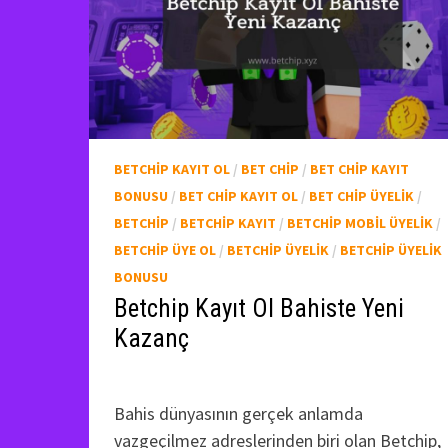
BETCHIP KAYIT OL
/
BET CHIP
/
BET CHIP KAYIT
BONUSU
/
BET CHIP KAYIT OL
/
BET CHIP ÜYELIK
/
BETCHIP
/
BETCHIP KAYIT
/
BETCHIP MOBIL ÜYELIK
/
BETCHIP ÜYE OL
/
BETCHIP ÜYELIK
/
BETCHIP ÜYELIK
BONUSU
Betchip Kayıt Ol Bahiste Yeni
Kazanç
by
coin bahis
19 Aralık 2023
Bahis dünyasının gerçek anlamda
vazgeçilmez adreslerinden biri olan Betchip,