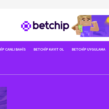
HIP CANLI BAHIS
BETCHIP KAYIT OL
BETCHIP UYGULAMA