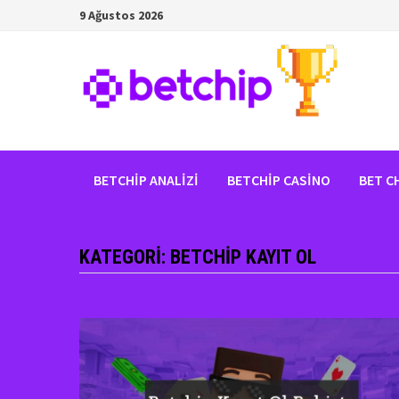
Skip
9 Ağustos 2026
to
content
BETCHIP ANALIZI
BETCHIP CASINO
BET C
KATEGORI:
BETCHIP KAYIT OL