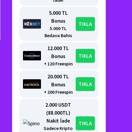
İade!
5.000 TL
Bonus
TIKLA
5.000 TL
Bedava Bahis
12.000 TL
TIKLA
Bonus
+ 120 Freespin
20.000 TL
TIKLA
Bonus
+ 200 Freespin
2.000 USDT
(88.000TL)
Nakit İade
TIKLA
Sadece Kripto