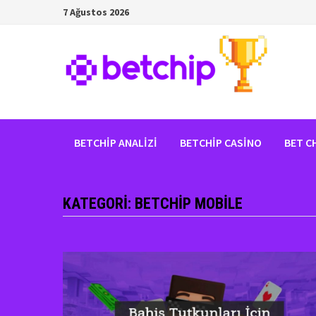
Skip
7 Ağustos 2026
to
content
BETCHIP ANALIZI
BETCHIP CASINO
BET C
KATEGORI:
BETCHIP MOBILE