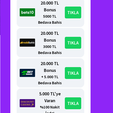
20.000 TL
Bonus
TIKLA
5000 TL
Bedava Bahis
20.000 TL
Bonus
TIKLA
3000 TL
Bedava Bahis
20.000 TL
Bonus
TIKLA
+ 5.000 TL
Bedava Bahis
5.000 TL'ye
Varan
TIKLA
%100 Nakit