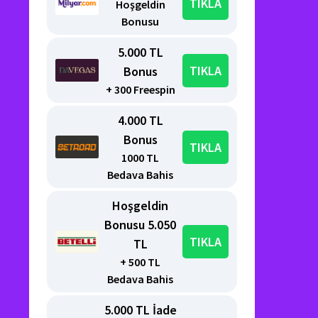
TIKLA
Hoşgeldin
Bonusu
5.000 TL
TIKLA
Bonus
+ 300 Freespin
4.000 TL
Bonus
TIKLA
1000 TL
Bedava Bahis
Hoşgeldin
Bonusu 5.050
TIKLA
TL
+ 500 TL
Bedava Bahis
5.000 TL İade