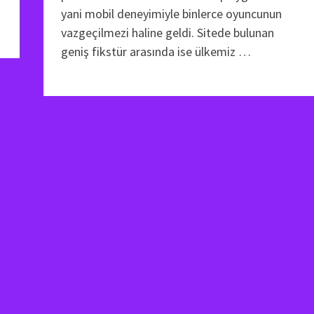
yani mobil deneyimiyle binlerce oyuncunun
vazgeçilmezi haline geldi. Sitede bulunan
geniş fikstür arasında ise ülkemiz …