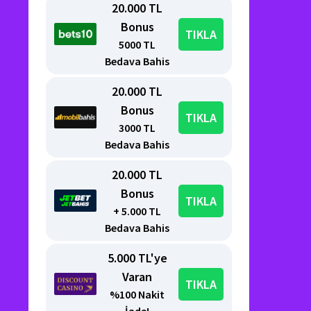
20.000 TL
Bonus
TIKLA
5000 TL
Bedava Bahis
20.000 TL
Bonus
TIKLA
3000 TL
Bedava Bahis
20.000 TL
Bonus
TIKLA
+ 5.000 TL
Bedava Bahis
5.000 TL'ye
Varan
TIKLA
%100 Nakit