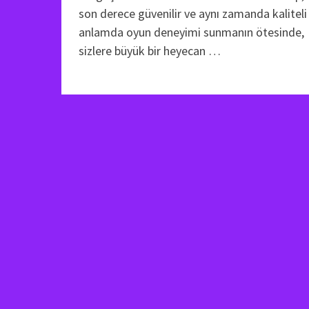
son derece güvenilir ve aynı zamanda kaliteli
anlamda oyun deneyimi sunmanın ötesinde,
sizlere büyük bir heyecan …