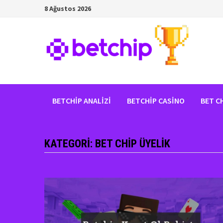
Skip
8 Ağustos 2026
to
content
BETCHIP ANALIZI
BETCHIP CASINO
BET C
KATEGORI:
BET CHIP ÜYELIK