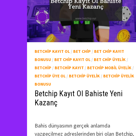
BETCHIP KAYIT OL
/
BET CHIP
/
BET CHIP KAYIT
BONUSU
/
BET CHIP KAYIT OL
/
BET CHIP ÜYELIK
/
BETCHIP
/
BETCHIP KAYIT
/
BETCHIP MOBIL ÜYELIK
/
BETCHIP ÜYE OL
/
BETCHIP ÜYELIK
/
BETCHIP ÜYELIK
BONUSU
Betchip Kayıt Ol Bahiste Yeni
Kazanç
by
coin bahis
19 Aralık 2023
Bahis dünyasının gerçek anlamda
vazgeçilmez adreslerinden biri olan Betchip,