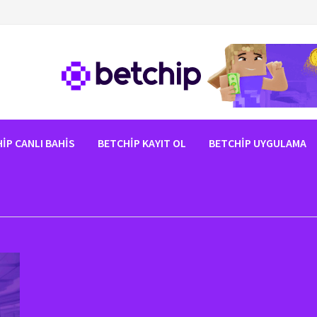
HIP CANLI BAHIS
BETCHIP KAYIT OL
BETCHIP UYGULAMA