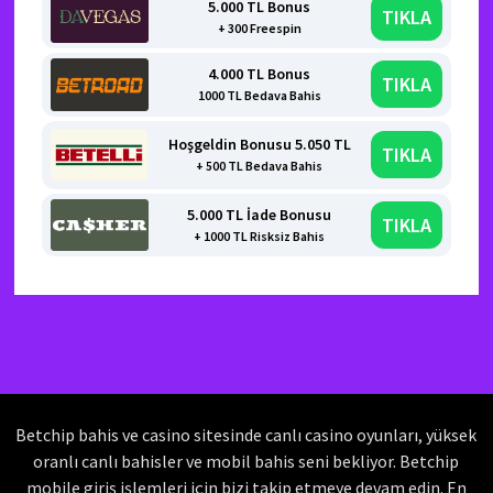
5.000 TL Bonus
TIKLA
+ 300 Freespin
4.000 TL Bonus
TIKLA
1000 TL Bedava Bahis
Hoşgeldin Bonusu 5.050 TL
TIKLA
+ 500 TL Bedava Bahis
5.000 TL İade Bonusu
TIKLA
+ 1000 TL Risksiz Bahis
Betchip bahis ve casino sitesinde canlı casino oyunları, yüksek
oranlı canlı bahisler ve mobil bahis seni bekliyor. Betchip
mobile giriş işlemleri için bizi takip etmeye devam edin. En