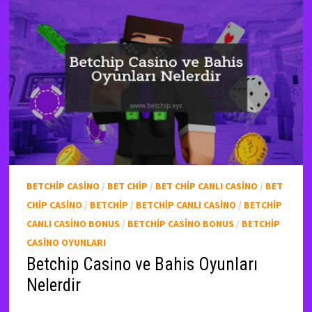
BETCHIP CASINO
/
BET CHIP
/
BET CHIP CANLI CASINO
/
BET
CHIP CASINO
/
BETCHIP
/
BETCHIP CANLI CASINO
/
BETCHIP
CANLI CASINO BONUS
/
BETCHIP CASINO BONUS
/
BETCHIP
CASINO OYUNLARI
Betchip Casino ve Bahis Oyunları
Nelerdir
by
coin bahis
19 Aralık 2023