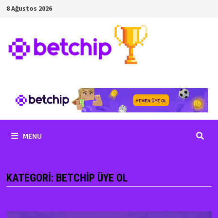
Skip
8 Ağustos 2026
to
content
MENU
KATEGORI:
BETCHIP ÜYE OL