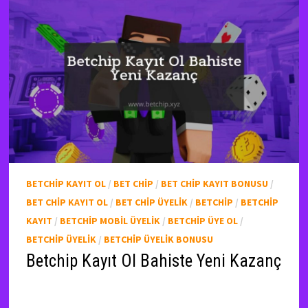
BETCHIP KAYIT OL
/
BET CHIP
/
BET CHIP KAYIT BONUSU
/
BET CHIP KAYIT OL
/
BET CHIP ÜYELIK
/
BETCHIP
/
BETCHIP
KAYIT
/
BETCHIP MOBIL ÜYELIK
/
BETCHIP ÜYE OL
/
BETCHIP ÜYELIK
/
BETCHIP ÜYELIK BONUSU
Betchip Kayıt Ol Bahiste Yeni Kazanç
by
coin bahis
19 Aralık 2023