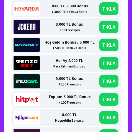
3000 TL %300 Bonus
TIKLA
+ 3000 TL Bedava Bahis
3.000 TL Bonus
TIKLA
+ 50 Freespin
Hoş Geldin Bonusu 5.000 TL
TIKLA
+ 500 TL Bedava Bahis
Her Ay 4.000 TL
TIKLA
Para Yatırma Bonusu
5.000 TL Bonus
TIKLA
+ 150 Freespin
Toplam 6.000 TL Bonus
TIKLA
+ 100 Freespin
8.000 TL
TIKLA
Hoşgeldin Bonusu