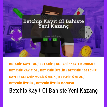
BETCHIP KAYIT OL
/
BET CHIP
/
BET CHIP KAYIT BONUSU
/
BET CHIP KAYIT OL
/
BET CHIP ÜYELIK
/
BETCHIP
/
BETCHIP
KAYIT
/
BETCHIP MOBIL ÜYELIK
/
BETCHIP ÜYE OL
/
BETCHIP ÜYELIK
/
BETCHIP ÜYELIK BONUSU
Betchip Kayıt Ol Bahiste Yeni Kazanç
by
coin bahis
19 Aralık 2023