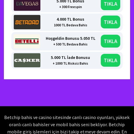
5.000 TL Bonus
TIKLA
+ 300 Freespin
4.000 TL Bonus
TIKLA
1000 TL Bedava Bahis
Hoşgeldin Bonusu 5.050 TL
TIKLA
+ 500 TL Bedava Bahis
5.000 TL İade Bonusu
TIKLA
+ 1000 TL Risksiz Bahis
Betchip bahis ve casino sitesinde canlı casino oyunları, yüksek
oranlı canlı bahisler ve mobil bahis seni bekliyor. Betchip
mobile giriş işlemleri için bizi takip etmeye devam edin. En