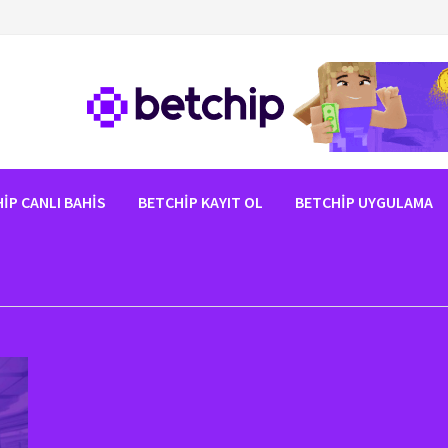
HIP CANLI BAHIS
BETCHIP KAYIT OL
BETCHIP UYGULAMA