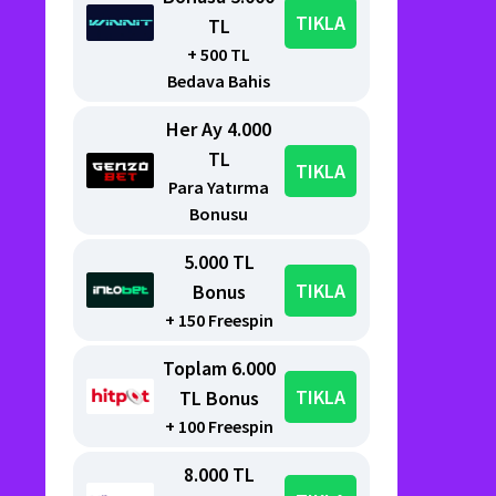
TIKLA
TL
+ 500 TL
Bedava Bahis
Her Ay 4.000
TL
TIKLA
Para Yatırma
Bonusu
5.000 TL
TIKLA
Bonus
+ 150 Freespin
Toplam 6.000
TIKLA
TL Bonus
+ 100 Freespin
8.000 TL