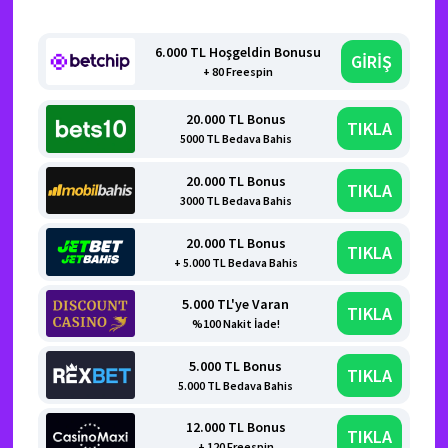
6.000 TL Hoşgeldin Bonusu
GİRİŞ
+ 80 Freespin
20.000 TL Bonus
TIKLA
5000 TL Bedava Bahis
20.000 TL Bonus
TIKLA
3000 TL Bedava Bahis
20.000 TL Bonus
TIKLA
+ 5.000 TL Bedava Bahis
5.000 TL'ye Varan
TIKLA
%100 Nakit İade!
5.000 TL Bonus
TIKLA
5.000 TL Bedava Bahis
12.000 TL Bonus
TIKLA
+ 120 Freespin