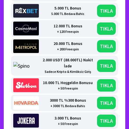
5.000 TL Bonus
TIKLA
5.000 TL Bedava Bahis
12.000 TL Bonus
TIKLA
+ 120 Freespin
20.000 TL Bonus
TIKLA
+ 200 Freespin
2.000 USDT (88.000TL) Nakit
TIKLA
İade
Sadece Kripto & Kimliksiz Giriş
10.000 TL Hoşgeldin Bonusu
TIKLA
+ 50 Freespin
3000 TL %300 Bonus
TIKLA
+ 3000 TL Bedava Bahis
3.000 TL Bonus
TIKLA
+ 50 Freespin