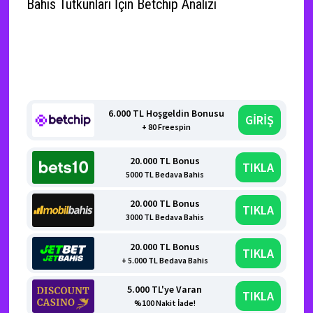
Bahis Tutkunları İçin Betchip Analizi
19 Aralık 2023
6.000 TL Hoşgeldin Bonusu
GİRİŞ
+ 80 Freespin
20.000 TL Bonus
TIKLA
5000 TL Bedava Bahis
20.000 TL Bonus
TIKLA
3000 TL Bedava Bahis
20.000 TL Bonus
TIKLA
+ 5.000 TL Bedava Bahis
5.000 TL'ye Varan
TIKLA
%100 Nakit İade!