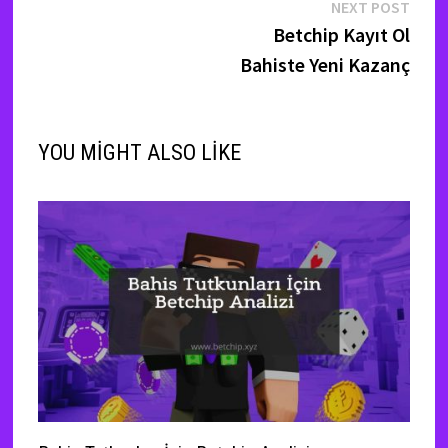
Yazı
Next
NEXT POST
post:
Betchip Kayıt Ol
gezinmesi
Bahiste Yeni Kazanç
YOU MIGHT ALSO LIKE