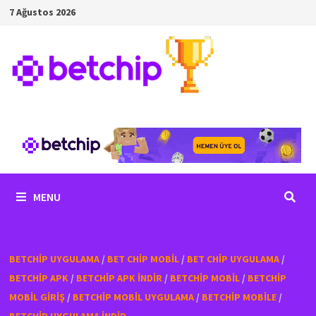
Skip
7 Ağustos 2026
to
content
MENU
BETCHIP UYGULAMA
/
BET CHIP MOBIL
/
BET CHIP UYGULAMA
/
BETCHIP APK
/
BETCHIP APK INDIR
/
BETCHIP MOBIL
/
BETCHIP
MOBIL GIRIŞ
/
BETCHIP MOBIL UYGULAMA
/
BETCHIP MOBILE
/