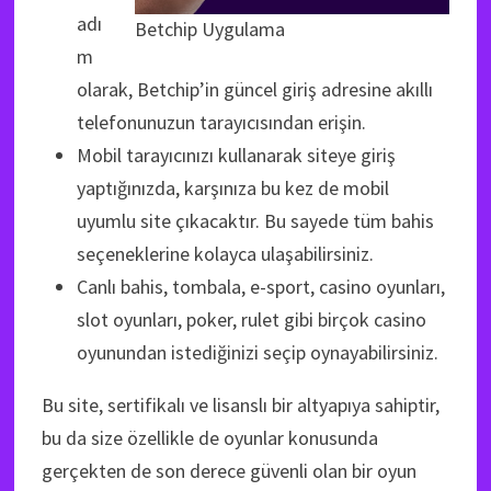
adı
Betchip Uygulama
m
olarak, Betchip’in güncel giriş adresine akıllı
telefonunuzun tarayıcısından erişin.
Mobil tarayıcınızı kullanarak siteye giriş
yaptığınızda, karşınıza bu kez de mobil
uyumlu site çıkacaktır. Bu sayede tüm bahis
seçeneklerine kolayca ulaşabilirsiniz.
Canlı bahis, tombala, e-sport, casino oyunları,
slot oyunları, poker, rulet gibi birçok casino
oyunundan istediğinizi seçip oynayabilirsiniz.
Bu site, sertifikalı ve lisanslı bir altyapıya sahiptir,
bu da size özellikle de oyunlar konusunda
gerçekten de son derece güvenli olan bir oyun