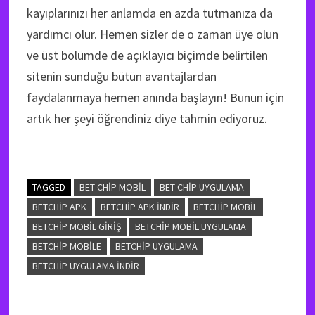
kayıplarınızı her anlamda en azda tutmanıza da
yardımcı olur. Hemen sizler de o zaman üye olun
ve üst bölümde de açıklayıcı biçimde belirtilen
sitenin sunduğu bütün avantajlardan
faydalanmaya hemen anında başlayın! Bunun için
artık her şeyi öğrendiniz diye tahmin ediyoruz.
TAGGED
BET CHIP MOBIL
BET CHIP UYGULAMA
BETCHIP APK
BETCHIP APK INDIR
BETCHIP MOBIL
BETCHIP MOBIL GIRIŞ
BETCHIP MOBIL UYGULAMA
BETCHIP MOBILE
BETCHIP UYGULAMA
BETCHIP UYGULAMA INDIR