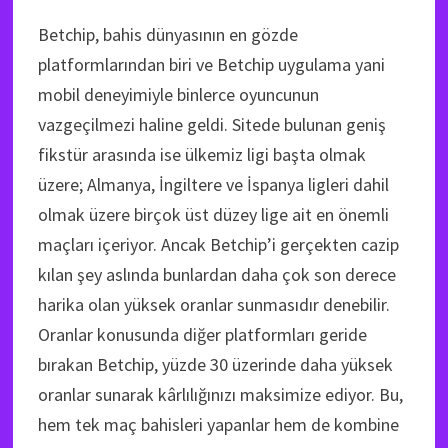
Betchip, bahis dünyasının en gözde
platformlarından biri ve Betchip uygulama yani
mobil deneyimiyle binlerce oyuncunun
vazgeçilmezi haline geldi. Sitede bulunan geniş
fikstür arasında ise ülkemiz ligi başta olmak
üzere; Almanya, İngiltere ve İspanya ligleri dahil
olmak üzere birçok üst düzey lige ait en önemli
maçları içeriyor. Ancak Betchip’i gerçekten cazip
kılan şey aslında bunlardan daha çok son derece
harika olan yüksek oranlar sunmasıdır denebilir.
Oranlar konusunda diğer platformları geride
bırakan Betchip, yüzde 30 üzerinde daha yüksek
oranlar sunarak kârlılığınızı maksimize ediyor. Bu,
hem tek maç bahisleri yapanlar hem de kombine