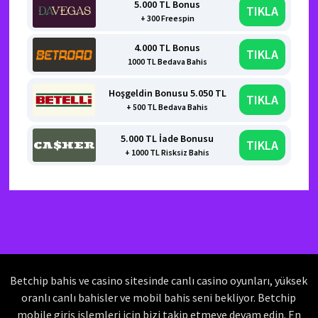
5.000 TL Bonus
TIKLA
+ 300 Freespin
4.000 TL Bonus
TIKLA
1000 TL Bedava Bahis
Hoşgeldin Bonusu 5.050 TL
TIKLA
+ 500 TL Bedava Bahis
5.000 TL İade Bonusu
TIKLA
+ 1000 TL Risksiz Bahis
Betchip bahis ve casino sitesinde canlı casino oyunları, yüksek
oranlı canlı bahisler ve mobil bahis seni bekliyor. Betchip
mobile giriş işlemleri için bizi takip etmeye devam edin. En