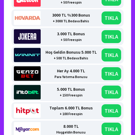
+ 50 Freespin
3000 TL %300 Bonus
TIKLA
+ 3000 TL Bedava Bahis
3.000 TL Bonus
TIKLA
+ 50 Freespin
Hoş Geldin Bonusu 5.000 TL
TIKLA
+ 500 TL Bedava Bahis
Her Ay 4.000 TL
TIKLA
Para Yatırma Bonusu
5.000 TL Bonus
TIKLA
+ 150 Freespin
Toplam 6.000 TL Bonus
TIKLA
+ 100 Freespin
8.000 TL
TIKLA
Hoşgeldin Bonusu