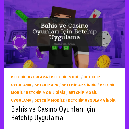
BETCHIP UYGULAMA
/
BET CHIP MOBIL
/
BET CHIP
UYGULAMA
/
BETCHIP APK
/
BETCHIP APK INDIR
/
BETCHIP
MOBIL
/
BETCHIP MOBIL GIRIŞ
/
BETCHIP MOBIL
UYGULAMA
/
BETCHIP MOBILE
/
BETCHIP UYGULAMA INDIR
Bahis ve Casino Oyunları İçin
Betchip Uygulama
by
coin bahis
19 Aralık 2023