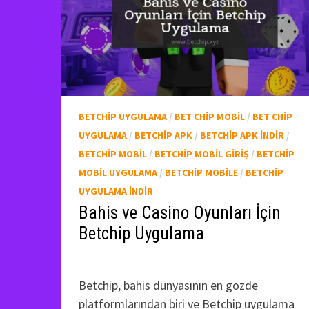
BETCHIP UYGULAMA
/
BET CHIP MOBIL
/
BET CHIP
UYGULAMA
/
BETCHIP APK
/
BETCHIP APK INDIR
/
BETCHIP MOBIL
/
BETCHIP MOBIL GIRIŞ
/
BETCHIP
MOBIL UYGULAMA
/
BETCHIP MOBILE
/
BETCHIP
UYGULAMA INDIR
Bahis ve Casino Oyunları İçin
Betchip Uygulama
by
coin bahis
19 Aralık 2023
Betchip, bahis dünyasının en gözde
platformlarından biri ve Betchip uygulama