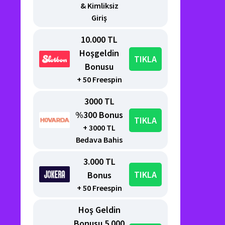
& Kimliksiz
Giriş
10.000 TL
Hoşgeldin
TIKLA
Bonusu
+ 50 Freespin
3000 TL
%300 Bonus
TIKLA
+ 3000 TL
Bedava Bahis
3.000 TL
TIKLA
Bonus
+ 50 Freespin
Hoş Geldin
Bonusu 5.000