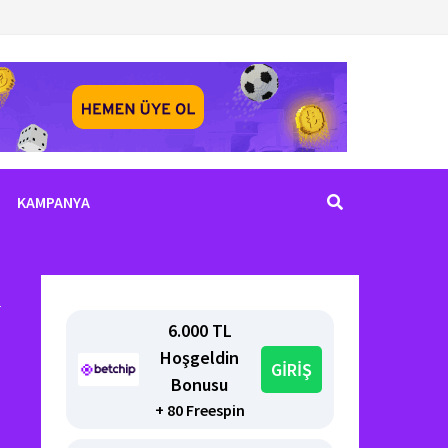
KAMPANYA
6.000 TL
Hoşgeldin
GİRİŞ
Bonusu
+ 80 Freespin