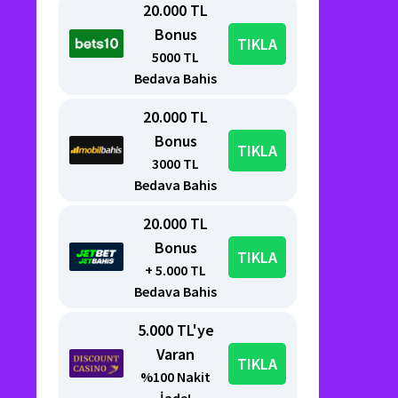
20.000 TL
Bonus
TIKLA
5000 TL
Bedava Bahis
20.000 TL
Bonus
TIKLA
3000 TL
Bedava Bahis
20.000 TL
Bonus
TIKLA
+ 5.000 TL
Bedava Bahis
5.000 TL'ye
Varan
TIKLA
%100 Nakit