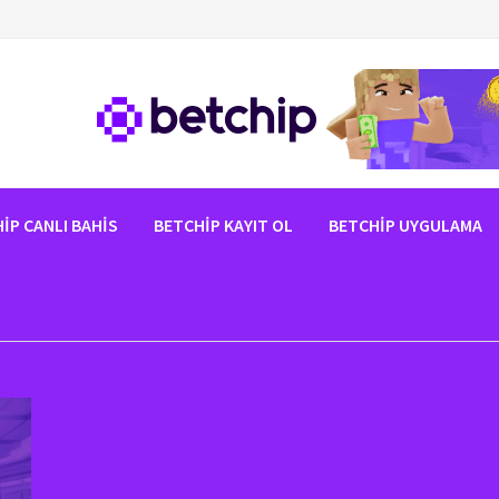
HIP CANLI BAHIS
BETCHIP KAYIT OL
BETCHIP UYGULAMA