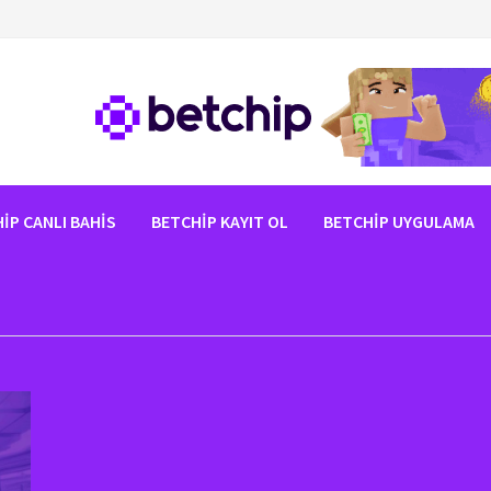
HIP CANLI BAHIS
BETCHIP KAYIT OL
BETCHIP UYGULAMA