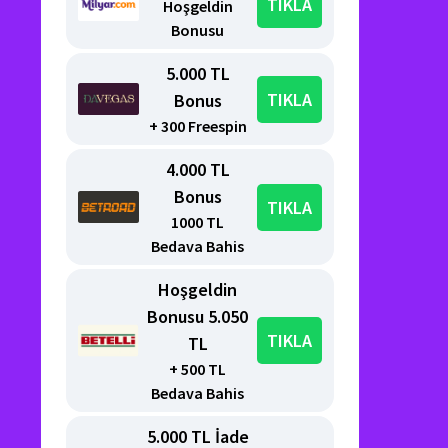
TIKLA
Hoşgeldin
Bonusu
5.000 TL
TIKLA
Bonus
+ 300 Freespin
4.000 TL
Bonus
TIKLA
1000 TL
Bedava Bahis
Hoşgeldin
Bonusu 5.050
TIKLA
TL
+ 500 TL
Bedava Bahis
5.000 TL İade