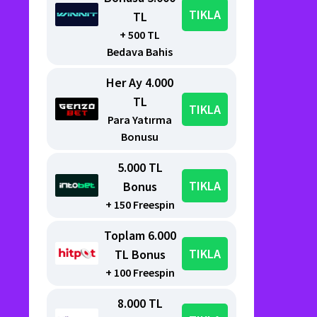
TIKLA
TL
+ 500 TL
Bedava Bahis
Her Ay 4.000
TL
TIKLA
Para Yatırma
Bonusu
5.000 TL
TIKLA
Bonus
+ 150 Freespin
Toplam 6.000
TIKLA
TL Bonus
+ 100 Freespin
8.000 TL